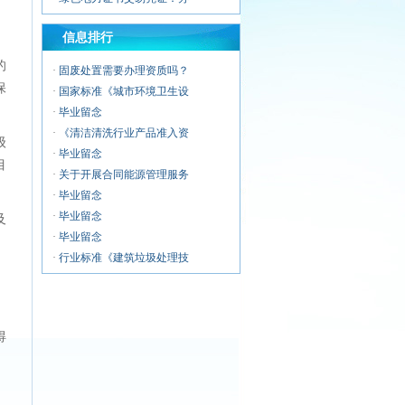
·
建筑物垃圾中转清运服务企
信息排行
·
警用无人机服务企业资质证
·
无人机应急救援服务企业资
的
·
固废处置需要办理资质吗？
·
无人机清洗喷涂服务企业资
保
·
国家标准《城市环境卫生设
·
无人机运维风险管控服务能
·
毕业留念
·
《清洁清洗行业产品准入资
级
·
毕业留念
目
·
关于开展合同能源管理服务
·
毕业留念
·
毕业留念
及
·
毕业留念
·
行业标准《建筑垃圾处理技
·
毕业留念
·
环卫企业常用资质认证证书
·
毕业留念
得
·
浅析城市环卫行业市场化改
·
第十二期