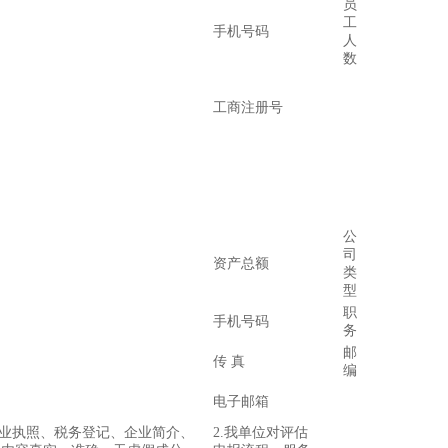
员
工
手机号码
人
数
工商注册号
公
司
资产总额
类
型
职
手机号码
务
邮
传 真
编
电子邮箱
营业执照、税务登记、企业简介、
2.我单位对评估