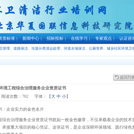
资质标准
新闻中心
招标投标
在线学习
专家观点
认证咨
环卫管理、道路保洁、垃圾分类清运处理、河道水域保洁、公厕管养、城乡社区环境卫
环境工程综合治理服务企业资质证书
阅读次数：
702
字体：【
大
中
小
】
书：企业实力的金色名片
程综合治理服务企业资质证书犹如一枚金色徽章，不仅承载着企业的技术
、承接重大项目的核心凭证。这张证书，是企业深耕环保领域、践行绿色