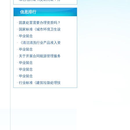
·
建筑物垃圾中转清运服务企
信息排行
·
警用无人机服务企业资质证
·
无人机应急救援服务企业资
·
固废处置需要办理资质吗？
·
无人机清洗喷涂服务企业资
·
国家标准《城市环境卫生设
·
无人机运维风险管控服务能
·
毕业留念
·
《清洁清洗行业产品准入资
·
毕业留念
·
关于开展合同能源管理服务
·
毕业留念
·
毕业留念
·
毕业留念
·
行业标准《建筑垃圾处理技
·
毕业留念
·
环卫企业常用资质认证证书
·
毕业留念
·
浅析城市环卫行业市场化改
·
第十二期