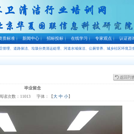
资质标准
新闻中心
招标投标
在线学习
专家观点
认证咨
环卫管理、道路保洁、垃圾分类清运处理、河道水域保洁、公厕管养、城乡社区环境卫
毕业留念
读次数：
11013
字体：【
大
中
小
】