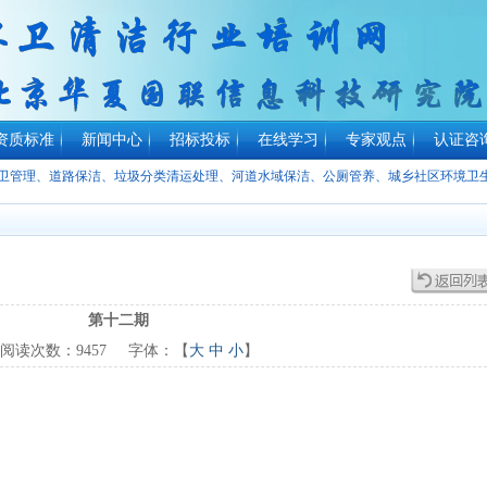
资质标准
新闻中心
招标投标
在线学习
专家观点
认证咨
环卫管理、道路保洁、垃圾分类清运处理、河道水域保洁、公厕管养、城乡社区环境卫
第十二期
读次数：
9457
字体：【
大
中
小
】