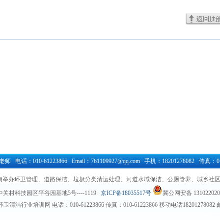
电话：010-61223866 Email：761109927@qq.com 手机：18201278082 传真：010
长期举办环卫管理、道路保洁、垃圾分类清运处理、河道水域保洁、公厕管养、城乡社区环境卫生培训 
关村科技园区平谷园基地5号----1119
京ICP备18035517号
冀公网安备 131022020
洁行业培训网 电话：010-61223866 传真：010-61223866 移动电话18201278082 