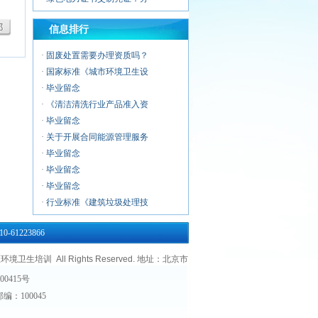
·
建筑物垃圾中转清运服务企
信息排行
·
警用无人机服务企业资质证
·
无人机应急救援服务企业资
·
固废处置需要办理资质吗？
·
无人机清洗喷涂服务企业资
·
国家标准《城市环境卫生设
·
无人机运维风险管控服务能
·
毕业留念
·
《清洁清洗行业产品准入资
·
毕业留念
·
关于开展合同能源管理服务
·
毕业留念
·
毕业留念
·
毕业留念
·
行业标准《建筑垃圾处理技
·
毕业留念
-61223866
·
环卫企业常用资质认证证书
·
毕业留念
All Rights Reserved.
地址：北京市
·
浅析城市环卫行业市场化改
00415号
·
第十二期
邮编：100045