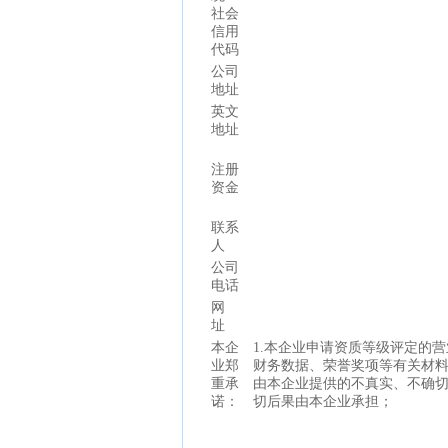
社会
信用
代码
公司
地址
英文
地址
注册
资金
联系
人
公司
电话
网
址
本企
1.本企业申请资质等级评定的
业郑
财务数据、荣誉奖项等有关材
重承
由本企业提供的不真实、不确
诺：
切后果由本企业承担；