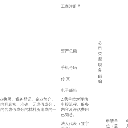
工商注册号
公
司
资产总额
类
型
职
手机号码
务
邮
传 真
编
电子邮箱
营业执照、税务登记、企业简介、
2.我单位对评估
料内容真实、准确、无虚假成分，
申报流程、服务
切的含虚假成分的材料所造成的一
内容及评估费用
已知悉。
申请单
法人代表（签字
位（盖