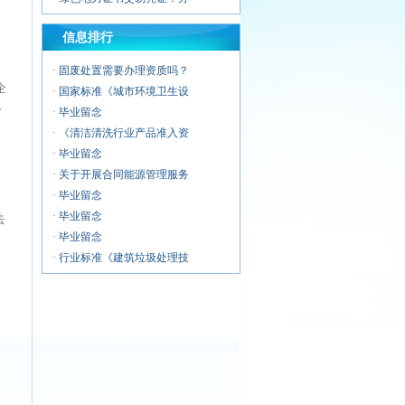
·
建筑物垃圾中转清运服务企
信息排行
·
警用无人机服务企业资质证
·
无人机应急救援服务企业资
·
固废处置需要办理资质吗？
·
无人机清洗喷涂服务企业资
企
·
国家标准《城市环境卫生设
·
无人机运维风险管控服务能
价
·
毕业留念
·
《清洁清洗行业产品准入资
·
毕业留念
·
关于开展合同能源管理服务
·
毕业留念
·
毕业留念
法
·
毕业留念
·
行业标准《建筑垃圾处理技
·
毕业留念
·
环卫企业常用资质认证证书
·
毕业留念
·
浅析城市环卫行业市场化改
·
第十二期
、