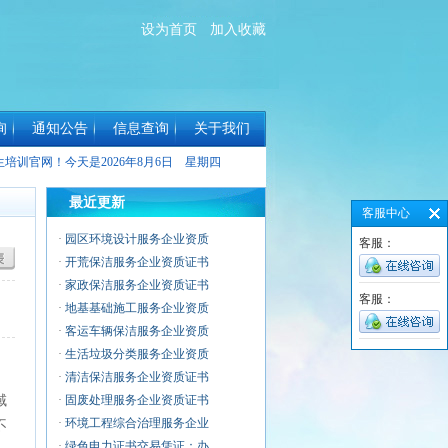
设为首页
加入收藏
询
通知公告
信息查询
关于我们
生培训官网！今天是
2026年8月6日 星期四
最近更新
客服中心
·
园区环境设计服务企业资质
客服：
·
开荒保洁服务企业资质证书
·
家政保洁服务企业资质证书
客服：
·
地基基础施工服务企业资质
·
客运车辆保洁服务企业资质
·
生活垃圾分类服务企业资质
·
清洁保洁服务企业资质证书
域
·
固废处理服务企业资质证书
·
环境工程综合治理服务企业
不
·
绿色电力证书交易凭证：办