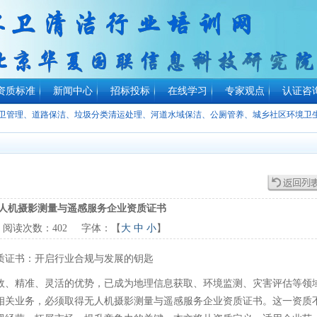
资质标准
新闻中心
招标投标
在线学习
专家观点
认证咨
环卫管理、道路保洁、垃圾分类清运处理、河道水域保洁、公厕管养、城乡社区环境卫
人机摄影测量与遥感服务企业资质证书
阅读次数：
402
字体：【
大
中
小
】
质证书：开启行业合规与发展的钥匙
效、精准、灵活的优势，已成为地理信息获取、环境监测、灾害评估等领
相关业务，必须取得无人机摄影测量与遥感服务企业资质证书。这一资质